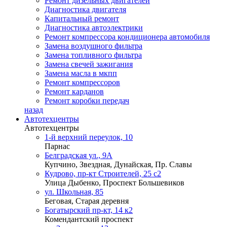
Ремонт дизельных двигателей
Диагностика двигателя
Капитальный ремонт
Диагностика автоэлектрики
Ремонт компрессора кондиционера автомобиля
Замена воздушного фильтра
Замена топливного фильтра
Замена свечей зажигания
Замена масла в мкпп
Ремонт компрессоров
Ремонт карданов
Ремонт коробки передач
назад
Автотехцентры
Автотехцентры
1-й верхний переулок, 10
Парнас
Белградская ул., 9А
Купчино, Звездная, Дунайская, Пр. Славы
Кудрово, пр-кт Строителей, 25 с2
Улица Дыбенко, Проспект Большевиков
ул. Школьная, 85
Беговая, Старая деревня
Богатырский пр-кт, 14 к2
Комендантский проспект