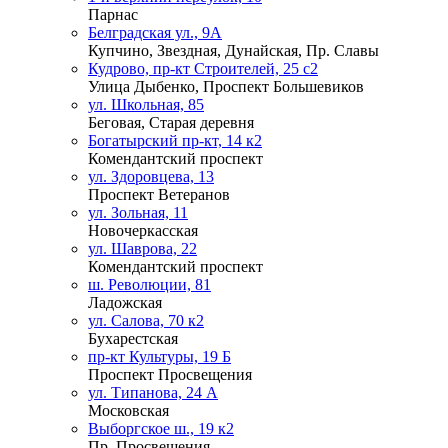
Парнас
Белградская ул., 9А
Купчино, Звездная, Дунайская, Пр. Славы
Кудрово, пр-кт Строителей, 25 с2
Улица Дыбенко, Проспект Большевиков
ул. Школьная, 85
Беговая, Старая деревня
Богатырский пр-кт, 14 к2
Комендантский проспект
ул. Здоровцева, 13
Проспект Ветеранов
ул. Зольная, 11
Новочеркасская
ул. Шаврова, 22
Комендантский проспект
ш. Революции, 81
Ладожская
ул. Салова, 70 к2
Бухарестская
пр-кт Культуры, 19 Б
Проспект Просвещения
ул. Типанова, 24 А
Московская
Выборгское ш., 19 к2
Пр. Просвещения